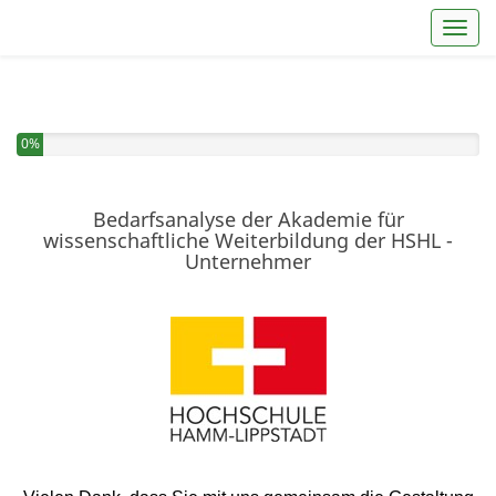
Toggl
Sie haben 0% dieser Umfrage fertiggestellt.
0%
Bedarfsanalyse der Akademie für
wissenschaftliche Weiterbildung der HSHL -
Unternehmer